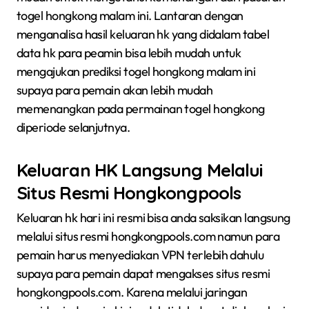
togel hongkong malam ini. Lantaran dengan
menganalisa hasil keluaran hk yang didalam tabel
data hk para peamin bisa lebih mudah untuk
mengajukan prediksi togel hongkong malam ini
supaya para pemain akan lebih mudah
memenangkan pada permainan togel hongkong
diperiode selanjutnya.
Keluaran HK Langsung Melalui
Situs Resmi Hongkongpools
Keluaran hk hari ini resmi bisa anda saksikan langsung
melalui situs resmi hongkongpools.com namun para
pemain harus menyediakan VPN terlebih dahulu
supaya para pemain dapat mengakses situs resmi
hongkongpools.com. Karena melalui jaringan