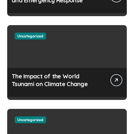
and Emergency Response
Uncategorized
The Impact of the World
Tsunami on Climate Change
Uncategorized