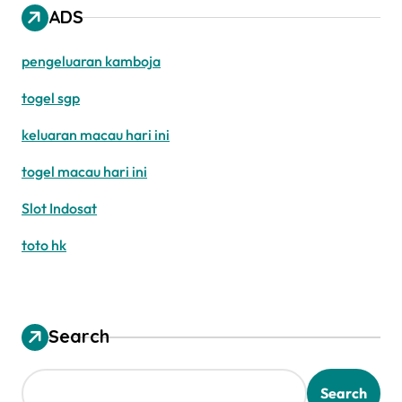
ADS
pengeluaran kamboja
togel sgp
keluaran macau hari ini
togel macau hari ini
Slot Indosat
toto hk
Search
Search