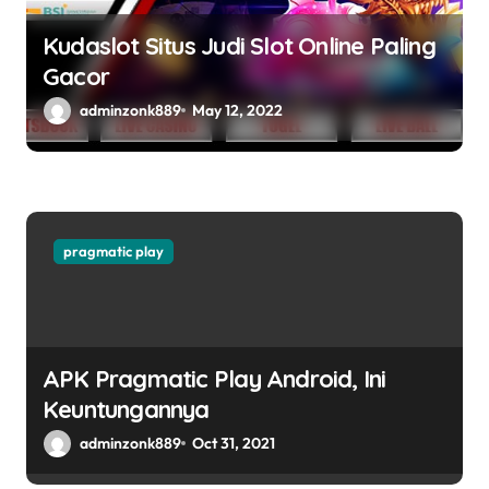
n
Kudaslot Situs Judi Slot Online Paling
Gacor
adminzonk889
May 12, 2022
pragmatic play
APK Pragmatic Play Android, Ini
Keuntungannya
adminzonk889
Oct 31, 2021