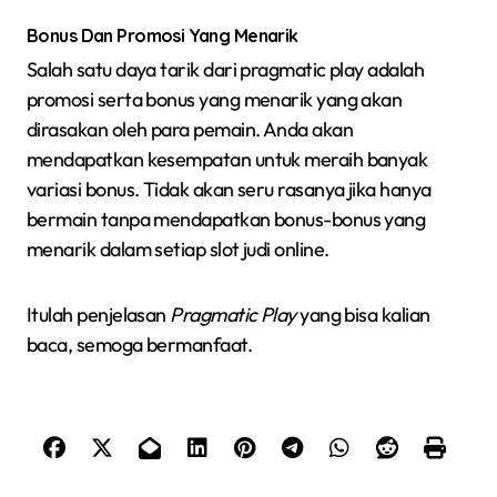
Bonus Dan Promosi Yang Menarik
Salah satu daya tarik dari pragmatic play adalah
promosi serta bonus yang menarik yang akan
dirasakan oleh para pemain. Anda akan
mendapatkan kesempatan untuk meraih banyak
variasi bonus. Tidak akan seru rasanya jika hanya
bermain tanpa mendapatkan bonus-bonus yang
menarik dalam setiap slot judi online.
Itulah penjelasan
Pragmatic Play
yang bisa kalian
baca, semoga bermanfaat.