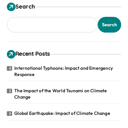
Search
Search
Recent Posts
International Typhoons: Impact and Emergency
Response
The Impact of the World Tsunami on Climate
Change
Global Earthquake: Impact of Climate Change