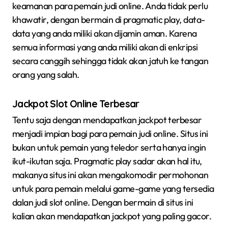
keamanan para pemain judi online. Anda tidak perlu
khawatir, dengan bermain di pragmatic play, data-
data yang anda miliki akan dijamin aman. Karena
semua informasi yang anda miliki akan di enkripsi
secara canggih sehingga tidak akan jatuh ke tangan
orang yang salah.
Jackpot Slot Online Terbesar
Tentu saja dengan mendapatkan jackpot terbesar
menjadi impian bagi para pemain judi online. Situs ini
bukan untuk pemain yang teledor serta hanya ingin
ikut-ikutan saja. Pragmatic play sadar akan hal itu,
makanya situs ini akan mengakomodir permohonan
untuk para pemain melalui game-game yang tersedia
dalan judi slot online. Dengan bermain di situs ini
kalian akan mendapatkan jackpot yang paling gacor.