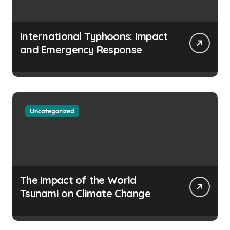
International Typhoons: Impact
and Emergency Response
Uncategorized
The Impact of the World
Tsunami on Climate Change