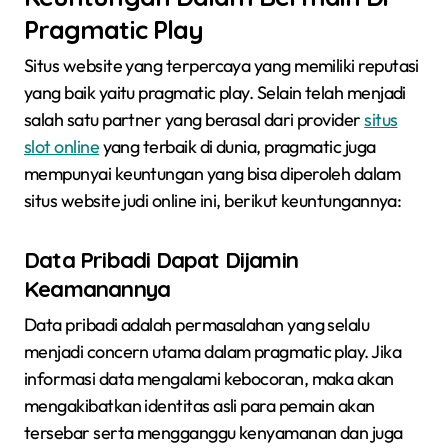
Pragmatic Play
Situs website yang terpercaya yang memiliki reputasi
yang baik yaitu pragmatic play. Selain telah menjadi
salah satu partner yang berasal dari provider
situs
slot online
yang terbaik di dunia, pragmatic juga
mempunyai keuntungan yang bisa diperoleh dalam
situs website judi online ini, berikut keuntungannya:
Data Pribadi Dapat Dijamin
Keamanannya
Data pribadi adalah permasalahan yang selalu
menjadi concern utama dalam pragmatic play. Jika
informasi data mengalami kebocoran, maka akan
mengakibatkan identitas asli para pemain akan
tersebar serta mengganggu kenyamanan dan juga