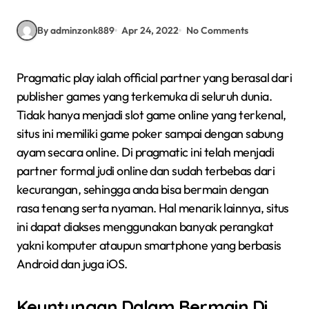
By adminzonk889
Apr 24, 2022
No Comments
Pragmatic play ialah official partner yang berasal dari
publisher games yang terkemuka di seluruh dunia.
Tidak hanya menjadi slot game online yang terkenal,
situs ini memiliki game poker sampai dengan sabung
ayam secara online. Di pragmatic ini telah menjadi
partner formal judi online dan sudah terbebas dari
kecurangan, sehingga anda bisa bermain dengan
rasa tenang serta nyaman. Hal menarik lainnya, situs
ini dapat diakses menggunakan banyak perangkat
yakni komputer ataupun smartphone yang berbasis
Android dan juga iOS.
Keuntungan Dalam Bermain Di