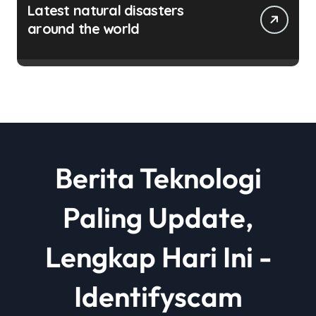
Latest natural disasters
around the world
Berita Teknologi
Paling Update,
Lengkap Hari Ini -
Identifyscam